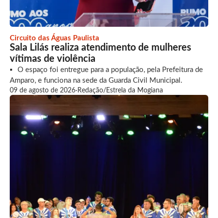
Circuito das Águas Paulista
Sala Lilás realiza atendimento de mulheres
vítimas de violência
O espaço foi entregue para a população, pela Prefeitura de
Amparo, e funciona na sede da Guarda Civil Municipal.
09 de agosto de 2026
·
Redação/Estrela da Mogiana