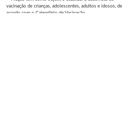
vacinação de crianças, adolescentes, adultos e idosos, de
acordo com o Calendário de Vacinação.
06 de agosto de 2026
·
Redação/Estrela da Mogiana