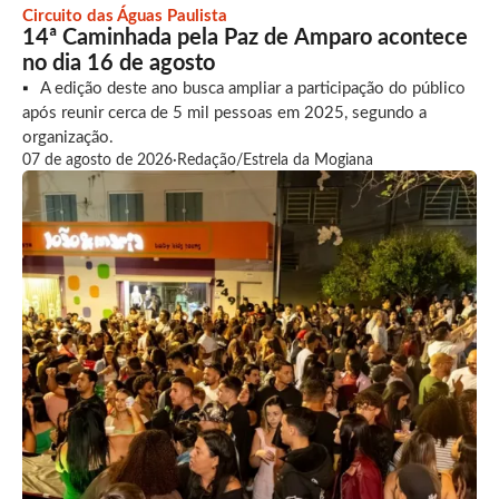
Circuito das Águas Paulista
14ª Caminhada pela Paz de Amparo acontece
no dia 16 de agosto
A edição deste ano busca ampliar a participação do público
após reunir cerca de 5 mil pessoas em 2025, segundo a
organização.
07 de agosto de 2026
·
Redação/Estrela da Mogiana